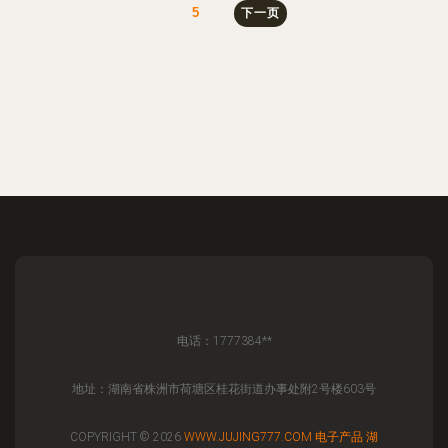
5
下一页
电话：1777384**
地址：湖南省株洲市荷塘区桂花街道办事处附2号楼603号
COPYRIGHT © 2026
WWW.JUJING777.COM
电子产品
湖