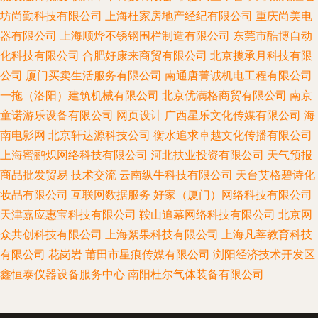
坊尚勤科技有限公司
上海杜家房地产经纪有限公司
重庆尚美电
器有限公司
上海顺烨不锈钢围栏制造有限公司
东莞市酷博自动
化科技有限公司
合肥好康来商贸有限公司
北京揽承月科技有限
公司
厦门买卖生活服务有限公司
南通唐菁诚机电工程有限公司
一拖（洛阳）建筑机械有限公司
北京优满格商贸有限公司
南京
童诺游乐设备有限公司
网页设计
广西星乐文化传媒有限公司
海
南电影网
北京轩达源科技公司
衡水追求卓越文化传播有限公司
上海蜜鹂炽网络科技有限公司
河北扶业投资有限公司
天气预报
商品批发贸易
技术交流
云南纵牛科技有限公司
天台艾格碧诗化
妆品有限公司
互联网数据服务
好家（厦门）网络科技有限公司
天津嘉应惠宝科技有限公司
鞍山追幕网络科技有限公司
北京网
众共创科技有限公司
上海絮果科技有限公司
上海凡莘教育科技
有限公司
花岗岩
莆田市星痕传媒有限公司
浏阳经济技术开发区
鑫恒泰仪器设备服务中心
南阳杜尔气体装备有限公司