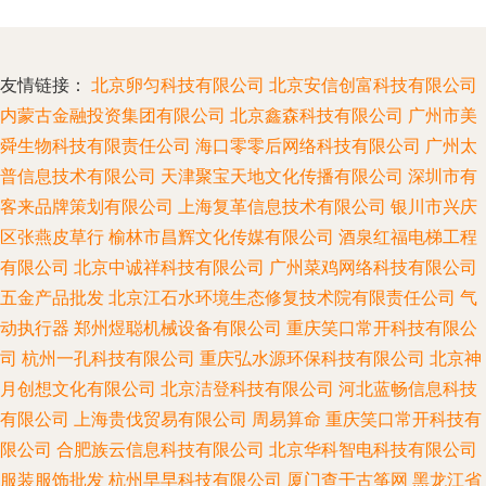
友情链接：
北京卵匀科技有限公司
北京安信创富科技有限公司
内蒙古金融投资集团有限公司
北京鑫森科技有限公司
广州市美
舜生物科技有限责任公司
海口零零后网络科技有限公司
广州太
普信息技术有限公司
天津聚宝天地文化传播有限公司
深圳市有
客来品牌策划有限公司
上海复革信息技术有限公司
银川市兴庆
区张燕皮草行
榆林市昌辉文化传媒有限公司
酒泉红福电梯工程
有限公司
北京中诚祥科技有限公司
广州菜鸡网络科技有限公司
五金产品批发
北京江石水环境生态修复技术院有限责任公司
气
动执行器
郑州煜聪机械设备有限公司
重庆笑口常开科技有限公
司
杭州一孔科技有限公司
重庆弘水源环保科技有限公司
北京神
月创想文化有限公司
北京洁登科技有限公司
河北蓝畅信息科技
有限公司
上海贵伐贸易有限公司
周易算命
重庆笑口常开科技有
限公司
合肥族云信息科技有限公司
北京华科智电科技有限公司
服装服饰批发
杭州早早科技有限公司
厦门查干古筝网
黑龙江省